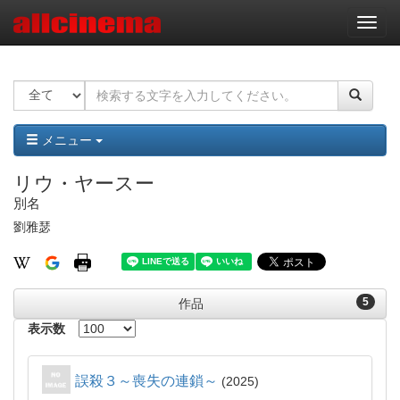
ナ
ビ
ゲ
ー
シ
ョ
ン
メニュー
リウ・ヤースー
別名
劉雅瑟
5
作品
表示数
誤殺３～喪失の連鎖～
2025