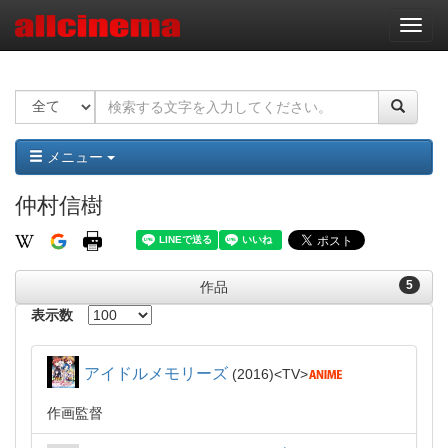
ナ
ビ
ゲ
ー
シ
ョ
ン
メニュー
仲村信樹
5
作品
表示数
アイドルメモリーズ
2016
TV
作画監督