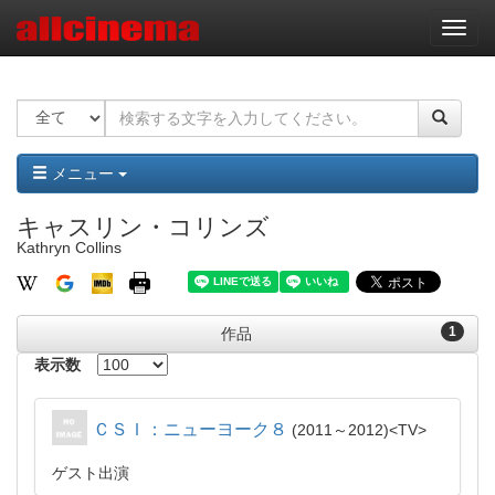
ナ
ビ
ゲ
ー
シ
ョ
ン
メニュー
キャスリン・コリンズ
Kathryn Collins
1
作品
表示数
ＣＳＩ：ニューヨーク８
2011～2012
TV
ゲスト出演