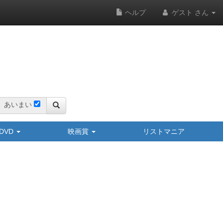
ヘルプ
ゲスト さん
あいまい
y/DVD
映画賞
リストマニア