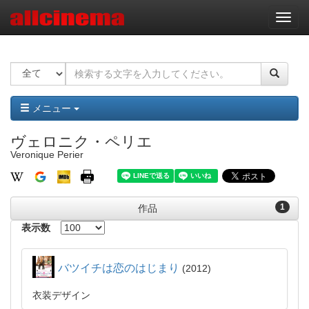
ナ
ビ
ゲ
ー
シ
ョ
ン
メニュー
ヴェロニク・ペリエ
Veronique Perier
1
作品
表示数
バツイチは恋のはじまり
2012
衣装デザイン