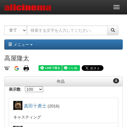
ナ
ビ
ゲ
ー
シ
ョ
ン
メニュー
高屋隆太
4
作品
表示数
真田十勇士
2016
キャスティング