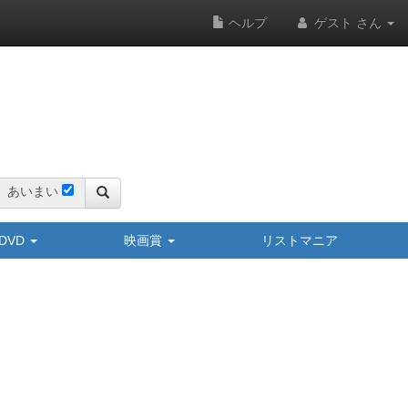
ヘルプ
ゲスト さん
あいまい
y/DVD
映画賞
リストマニア