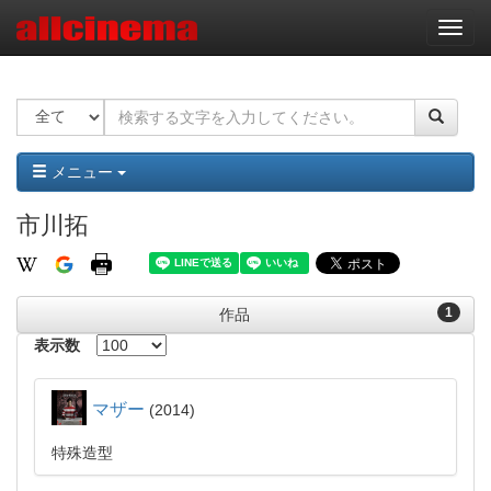
ナ
ビ
ゲ
ー
シ
ョ
ン
メニュー
市川拓
1
作品
表示数
マザー
2014
特殊造型