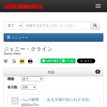
ナ
ビ
ゲ
ー
シ
ョ
ン
メニュー
ジェニー・クライン
Jenny Klein
5
作品
職種
表示数
パムの秘密 －ある主婦の知られざる顔－
2022
TV