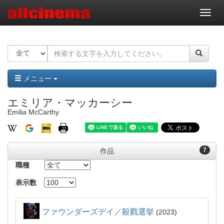
ナ
ビ
ゲ
ー
シ
ョ
ン
メニュー
エミリア・マッカーシー
Emilia McCarthy
7
作品
職種
表示数
ファウンダーズデイ／殺戮選挙
2023