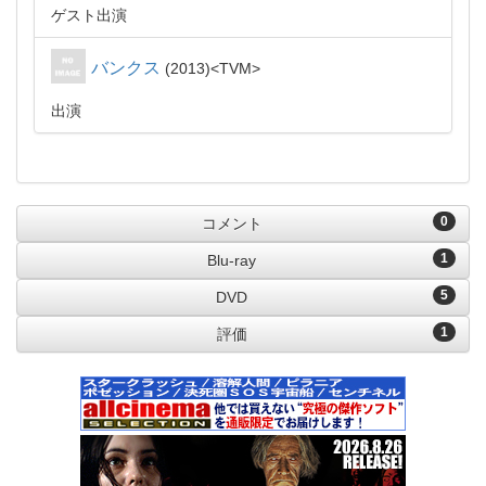
ゲスト出演
バンクス
2013
TVM
出演
0
コメント
1
Blu-ray
5
DVD
1
評価