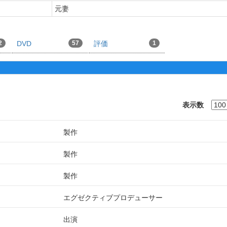
元妻
2
DVD
57
評価
1
表示数
製作
製作
製作
エグゼクティブプロデューサー
出演