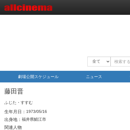
劇場公開スケジュール
ニュース
藤田晋
ふじた・すすむ
生年月日：
1973/05/16
出身地：
福井県鯖江市
関連人物