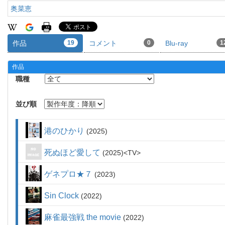
奥菜恵
作品
19
コメント
0
Blu-ray
1
作品
職種
並び順
港のひかり
2025
死ぬほど愛して
2025
TV
ゲネプロ★７
2023
Sin Clock
2022
麻雀最強戦 the movie
2022