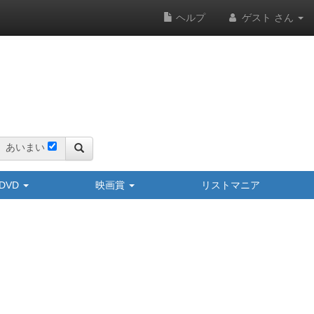
ヘルプ
ゲスト さん
あいまい
y/DVD
映画賞
リストマニア