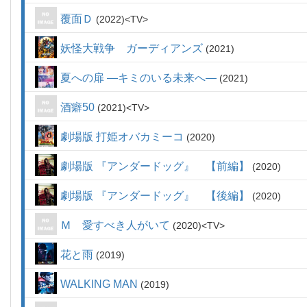
覆面Ｄ
2022
TV
妖怪大戦争 ガーディアンズ
2021
夏への扉 ―キミのいる未来へ―
2021
酒癖50
2021
TV
劇場版 打姫オバカミーコ
2020
劇場版 『アンダードッグ』 【前編】
2020
劇場版 『アンダードッグ』 【後編】
2020
Ｍ 愛すべき人がいて
2020
TV
花と雨
2019
WALKING MAN
2019