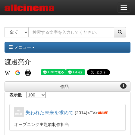
ナ
ビ
ゲ
ー
シ
ョ
ン
メニュー
渡邊亮介
1
作品
表示数
失われた未来を求めて
2014
TV
オープニング主題歌制作担当