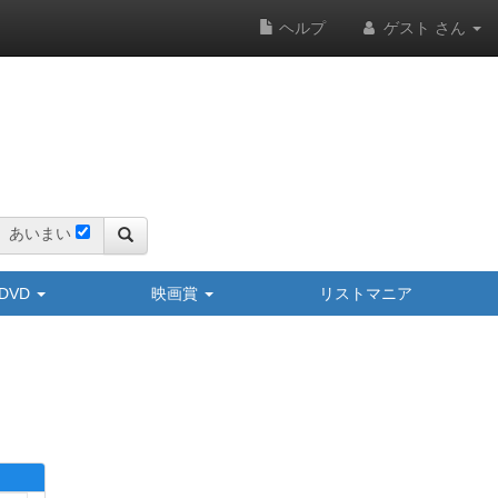
ヘルプ
ゲスト さん
あいまい
y/DVD
映画賞
リストマニア