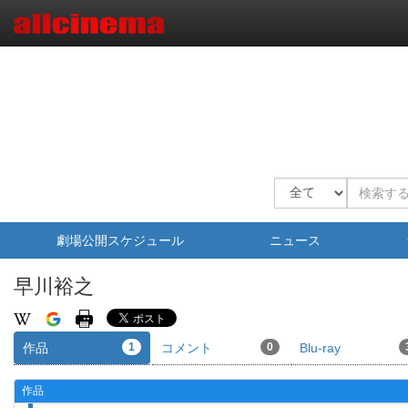
劇場公開スケジュール
ニュース
早川裕之
作品
1
コメント
0
Blu-ray
作品