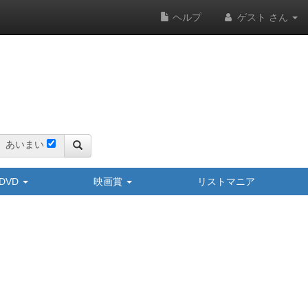
ヘルプ
ゲスト さん
あいまい
y/DVD
映画賞
リストマニア