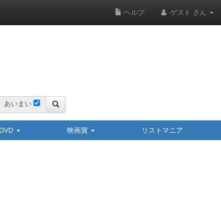
ヘルプ
ゲスト さん
あいまい
y/DVD
映画賞
リストマニア