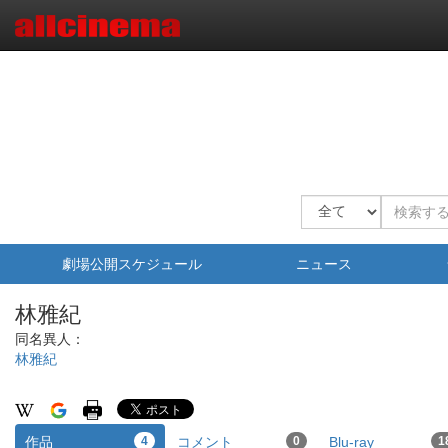
劇場公開スケジュール
ニュース
林雅紀
同名異人：
林雅紀
作品
4
コメント
0
Blu-ray
1