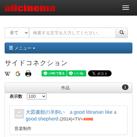
ナ
ビ
ゲ
ー
シ
ョ
ン
メニュー
サイドコネクション
1
作品
表示数
大図書館の羊飼い a good librarian like a
good shepherd
2014
TV
音楽制作