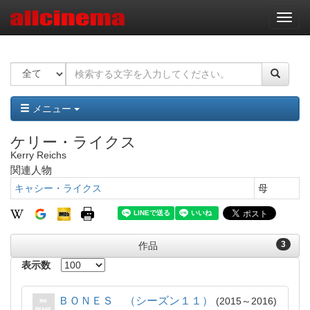
ナ
ビ
ゲ
ー
シ
ョ
ン
メニュー
ケリー・ライクス
Kerry Reichs
関連人物
キャシー・ライクス
母
3
作品
表示数
ＢＯＮＥＳ （シーズン１１）
2015～2016