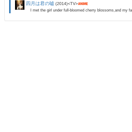
四月は君の嘘
2014
TV
I met the girl under full-bloomed cherry blossoms,and my f