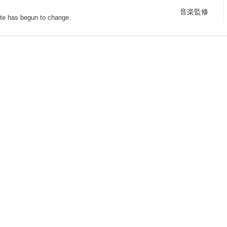
音楽監修
ate has begun to change.