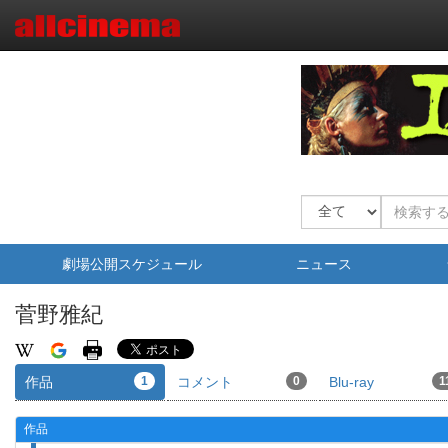
劇場公開スケジュール
ニュース
菅野雅紀
作品
1
コメント
0
Blu-ray
1
作品