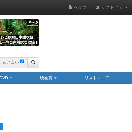
ヘルプ
ゲスト さん
あいまい
y/DVD
映画賞
リストマニア