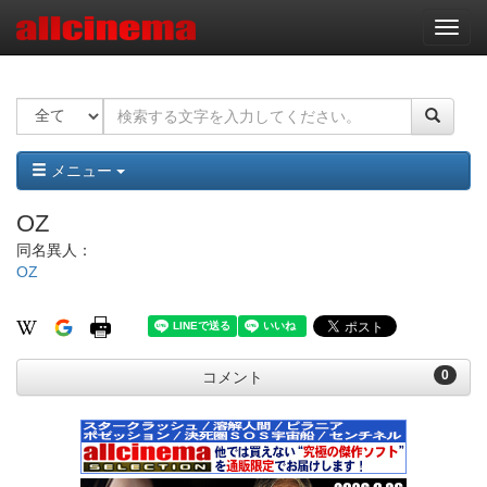
ナ
ビ
ゲ
ー
シ
ョ
ン
メニュー
OZ
同名異人：
OZ
0
コメント