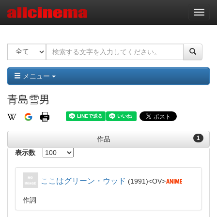
ナ
ビ
ゲ
ー
シ
ョ
ン
メニュー
青島雪男
1
作品
表示数
ここはグリーン・ウッド
1991
OV
作詞