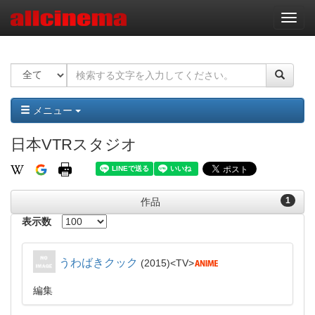
ナ
ビ
ゲ
ー
シ
ョ
ン
メニュー
日本VTRスタジオ
1
作品
表示数
うわばきクック
2015
TV
編集