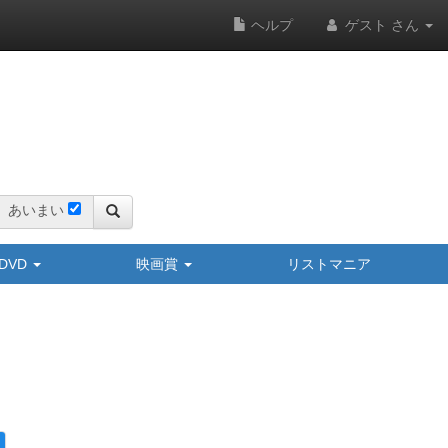
ヘルプ
ゲスト さん
あいまい
y/DVD
映画賞
リストマニア