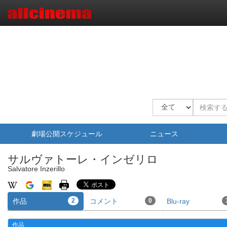
劇場公開スケジュール
ニュース
サルヴァトーレ・インゼリロ
Salvatore Inzerillo
作品
2
コメント
0
Blu-ray
作品