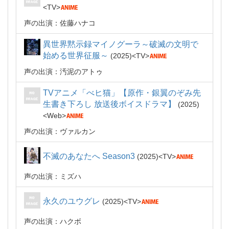
TV
声の出演：佐藤ハナコ
異世界黙示録マイノグーラ～破滅の文明で
始める世界征服～
2025
TV
声の出演：汚泥のアトゥ
TVアニメ「べヒ猫」【原作・銀翼のぞみ先
生書き下ろし 放送後ボイスドラマ】
2025
Web
声の出演：ヴァルカン
不滅のあなたへ Season3
2025
TV
声の出演：ミズハ
永久のユウグレ
2025
TV
声の出演：ハクボ