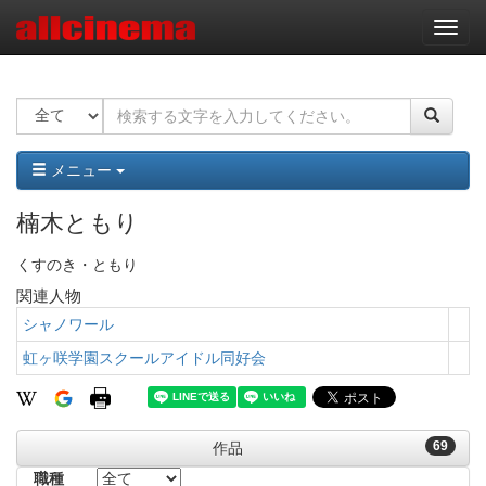
ナ
ビ
ゲ
ー
シ
ョ
ン
メニュー
楠木ともり
くすのき・ともり
関連人物
シャノワール
虹ヶ咲学園スクールアイドル同好会
69
作品
職種