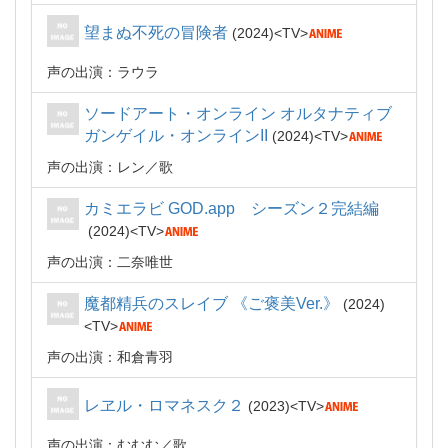
望まぬ不死の冒険者
2024
TV
声の出演：ラウラ
ソードアート・オンライン オルタナティブ
ガンゲイル・オンラインII
2024
TV
声の出演：レン
歌
カミエラビ GOD.app シーズン２完結編
2024
TV
声の出演：二奈唯世
魔都精兵のスレイブ 《ご褒美Ver.》
2024
TV
声の出演：和倉青羽
レヱル・ロマネスク２
2023
TV
声の出演：むむむ
歌