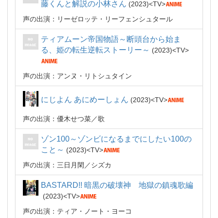
藤くんと解説の小林さん
2023
TV
声の出演：リーゼロッテ・リーフェンシュタール
ティアムーン帝国物語～断頭台から始ま
る、姫の転生逆転ストーリー～
2023
TV
声の出演：アンヌ・リトシュタイン
にじよん あにめーしょん
2023
TV
声の出演：優木せつ菜
歌
ゾン100～ゾンビになるまでにしたい100の
こと～
2023
TV
声の出演：三日月閑／シズカ
BASTARD!! 暗黒の破壊神 地獄の鎮魂歌編
2023
TV
声の出演：ティア・ノート・ヨーコ