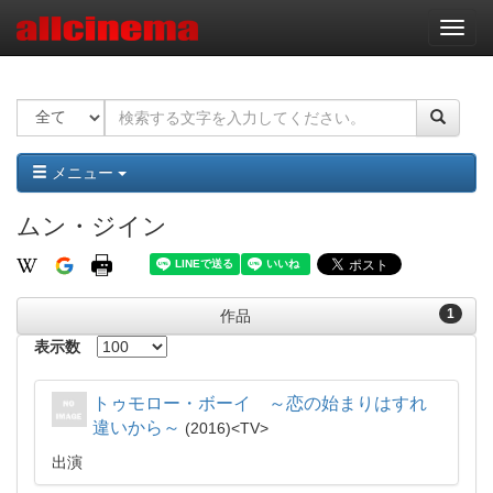
ナ
ビ
ゲ
ー
シ
ョ
ン
メニュー
ムン・ジイン
1
作品
表示数
トゥモロー・ボーイ ～恋の始まりはすれ
違いから～
2016
TV
出演