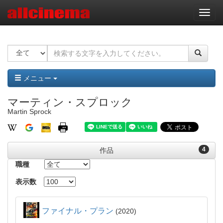
ナ
ビ
ゲ
ー
シ
ョ
ン
メニュー
マーティン・スプロック
Martin Sprock
4
作品
職種
表示数
ファイナル・プラン
2020