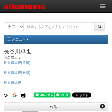
ナ
ビ
ゲ
ー
シ
ョ
ン
メニュー
長谷川卓也
同名異人：
長谷川卓也[音響]
長谷川卓也[撮影]
長谷川卓也
1
作品