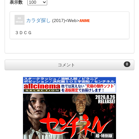
表示数
カラダ探し
2017
Web
３ＤＣＧ
0
コメント