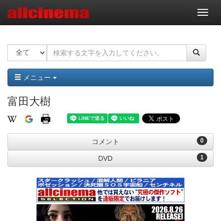
ナ
ビ
ゲ
ー
シ
ョ
ン
メニュー
富田大樹
0
コメント
1
DVD