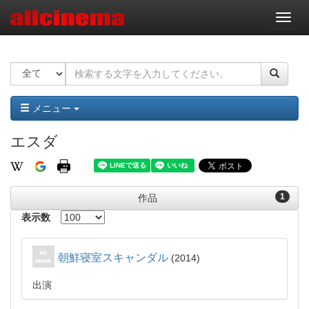
ナ
ビ
ゲ
ー
シ
ョ
ン
メニュー
エスダ
1
作品
表示数
朝鮮寝室スキャンダル
2014
出演