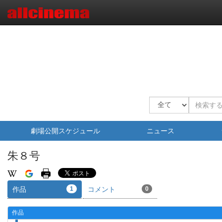
劇場公開スケジュール
ニュース
朱８号
作品
1
コメント
0
作品