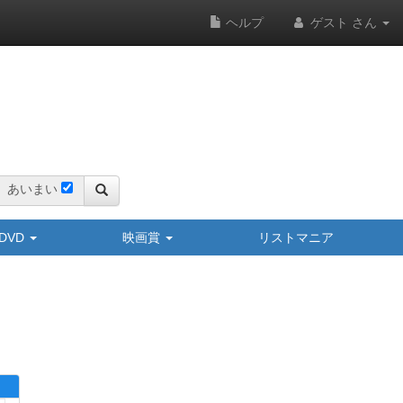
ヘルプ
ゲスト さん
あいまい
y/DVD
映画賞
リストマニア