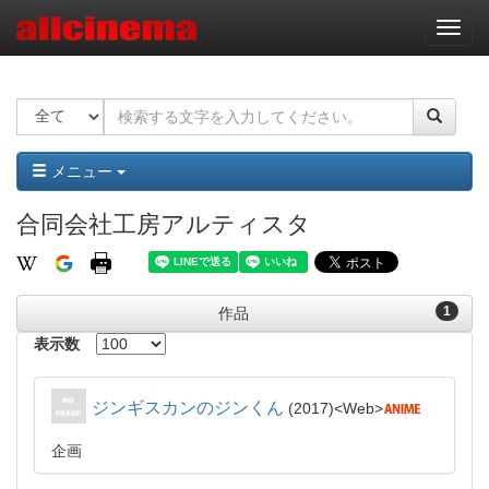
ナ
ビ
ゲ
ー
シ
ョ
ン
メニュー
合同会社工房アルティスタ
1
作品
表示数
ジンギスカンのジンくん
2017
Web
企画