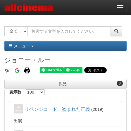
ナ
ビ
ゲ
ー
シ
ョ
ン
メニュー
ジョニー・ルー
3
作品
表示数
リベンジコード 盗まれた正義
2019
出演