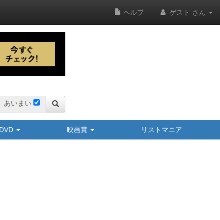
ヘルプ
ゲスト さん
あいまい
y/DVD
映画賞
リストマニア