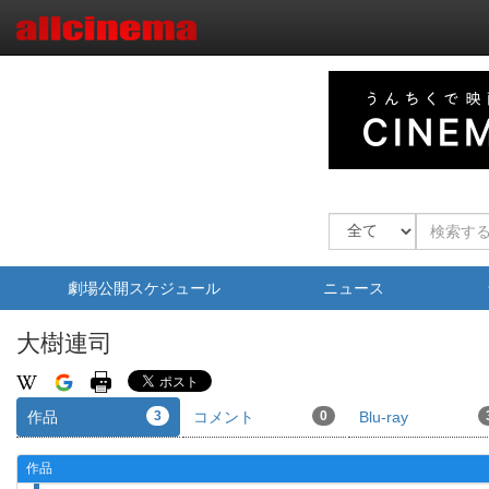
劇場公開スケジュール
ニュース
大樹連司
作品
3
コメント
0
Blu-ray
作品