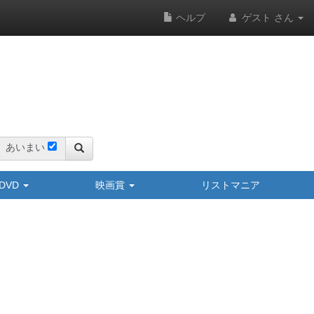
ヘルプ
ゲスト さん
あいまい
y/DVD
映画賞
リストマニア