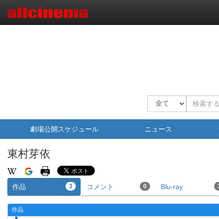
劇場公開スケジュール
ニュース
東村芽依
作品
3
コメント
0
Blu-ray
作品