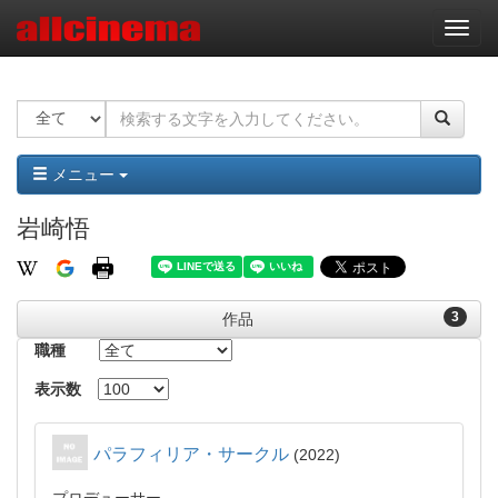
ナ
ビ
ゲ
ー
シ
ョ
ン
メニュー
岩崎悟
3
作品
職種
表示数
パラフィリア・サークル
2022