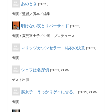
あのとき
2025
出演
監督
脚本
編集
明けない夜とリバーサイド
2022
出演：夏見富士子
企画・プロデュース
マリッジカウンセラー 結衣の決意
2021
出演
シェフは名探偵
2021
TV
ゲスト出演
腐女子、うっかりゲイに告る。
2019
TV
出演