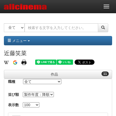
ナ
ビ
ゲ
ー
シ
ョ
ン
メニュー
近藤笑菜
11
作品
職種
並び順
表示数