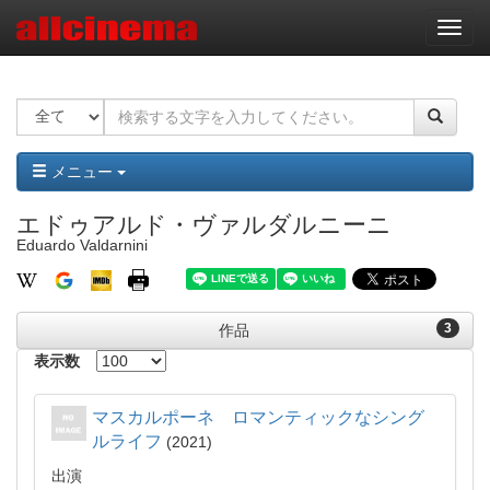
ナ
ビ
ゲ
ー
シ
ョ
ン
メニュー
エドゥアルド・ヴァルダルニーニ
Eduardo Valdarnini
3
作品
表示数
マスカルポーネ ロマンティックなシング
ルライフ
2021
出演