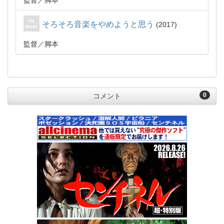
監督
脚本
そろそろ音楽をやめようと思う
2017
監督
脚本
0
コメント