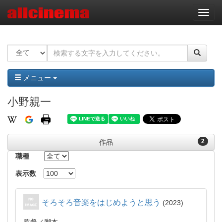
ナ
ビ
ゲ
ー
シ
ョ
ン
メニュー
小野親一
2
作品
職種
表示数
そろそろ音楽をはじめようと思う
2023