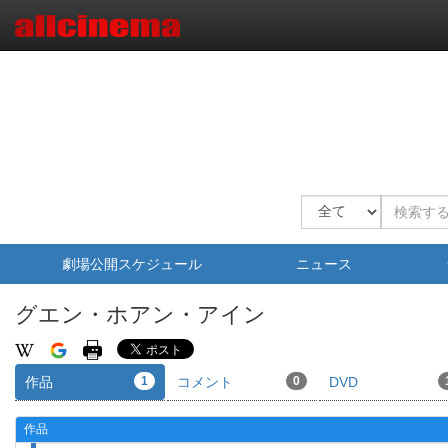
劇場公開スケジュール
ニュース
グエン・ホアン・アイン
作品
1
コメント
0
DVD
作品