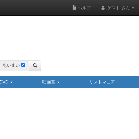
ヘルプ
ゲスト さん
あいまい
y/DVD
映画賞
リストマニア