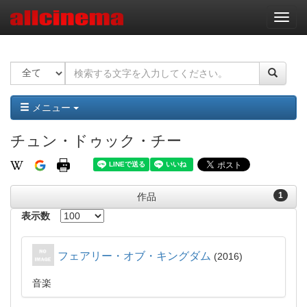
ナ
ビ
ゲ
ー
シ
ョ
ン
メニュー
チュン・ドゥック・チー
1
作品
表示数
フェアリー・オブ・キングダム
2016
音楽