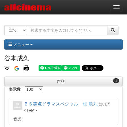
ナ
ビ
ゲ
ー
シ
ョ
ン
メニュー
谷本成久
1
作品
表示数
ＢＳ笑点ドラマスペシャル 桂 歌丸
2017
TVM
音楽