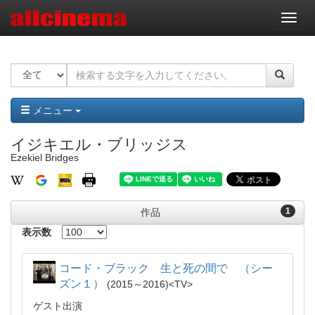
ナ
ビ
ゲ
ー
シ
ョ
ン
メニュー
イジキエル・ブリッジス
Ezekiel Bridges
1
作品
表示数
コード・ブラック 生と死の間で （シー
ズン１）
2015～2016
TV
ゲスト出演