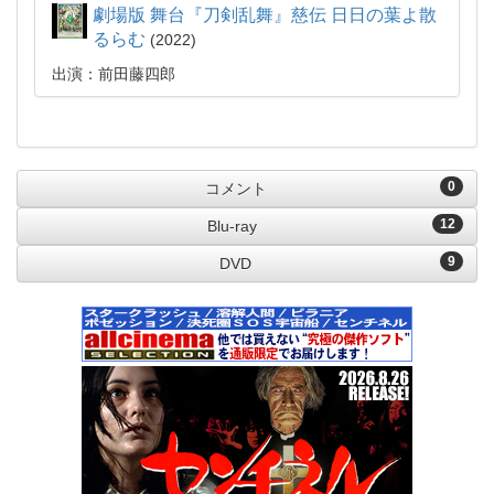
劇場版 舞台『刀剣乱舞』慈伝 日日の葉よ散
るらむ
2022
出演：前田藤四郎
0
コメント
12
Blu-ray
9
DVD