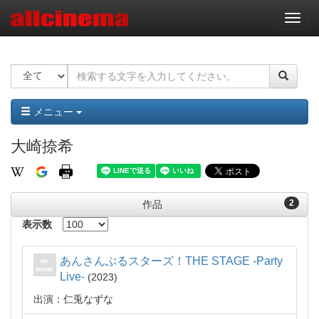
ナ
ビ
ゲ
ー
シ
ョ
ン
メニュー
大崎捺希
2
作品
表示数
あんさんぶるスターズ！THE STAGE -Party
Live-
2023
出演：仁兎なずな