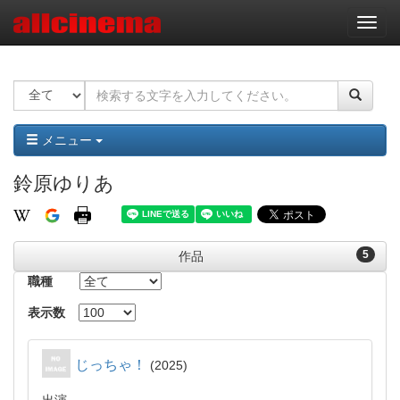
ナ
ビ
ゲ
ー
シ
ョ
ン
メニュー
鈴原ゆりあ
5
作品
職種
表示数
じっちゃ！
2025