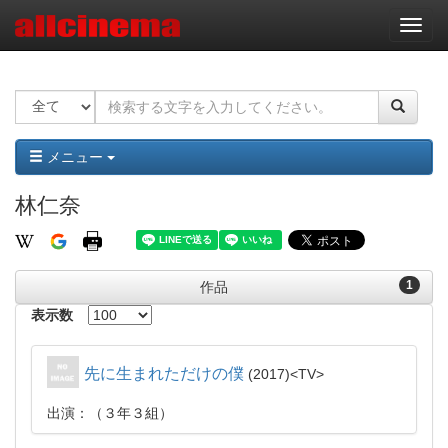
ナ
ビ
ゲ
ー
シ
ョ
ン
メニュー
林仁奈
1
作品
表示数
先に生まれただけの僕
2017
TV
出演：（３年３組）