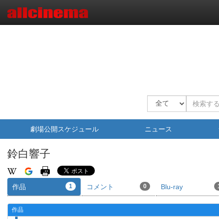
劇場公開スケジュール
ニュース
鈴白響子
作品
1
コメント
0
Blu-ray
作品