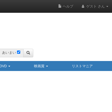
ヘルプ
ゲスト さん
あいまい
y/DVD
映画賞
リストマニア