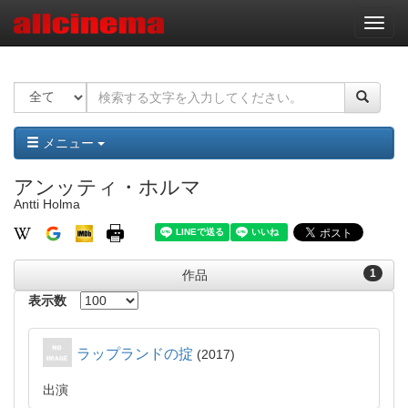
ナ
ビ
ゲ
ー
シ
ョ
ン
メニュー
アンッティ・ホルマ
Antti Holma
1
作品
表示数
ラップランドの掟
2017
出演