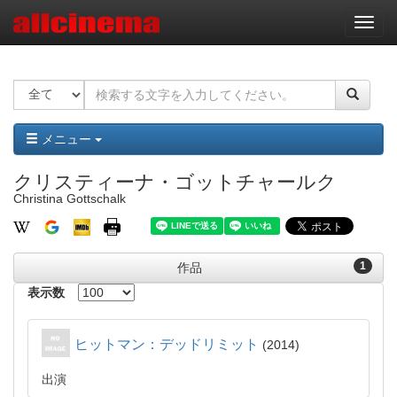
ナ
ビ
ゲ
ー
シ
ョ
ン
メニュー
クリスティーナ・ゴットチャールク
Christina Gottschalk
1
作品
表示数
ヒットマン：デッドリミット
2014
出演