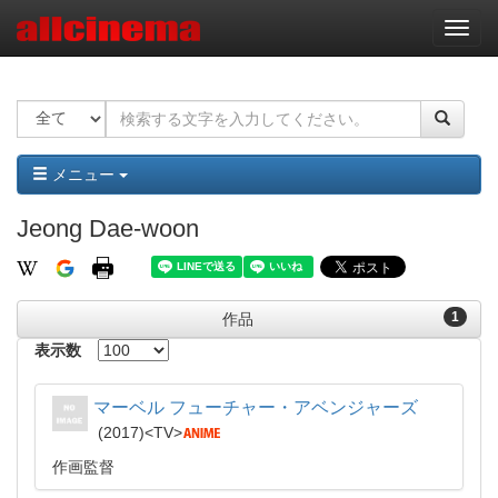
ナ
ビ
ゲ
ー
シ
ョ
ン
メニュー
Jeong Dae-woon
1
作品
表示数
マーベル フューチャー・アベンジャーズ
2017
TV
作画監督