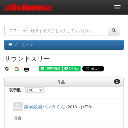
ナ
ビ
ゲ
ー
シ
ョ
ン
メニュー
サウンドスリー
1
作品
表示数
銀河銭湯パンタくん
2013～
TV
演奏