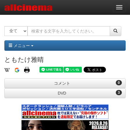
ナ
ビ
ゲ
ー
シ
ョ
ン
メニュー
ともたけ雅晴
0
コメント
3
DVD